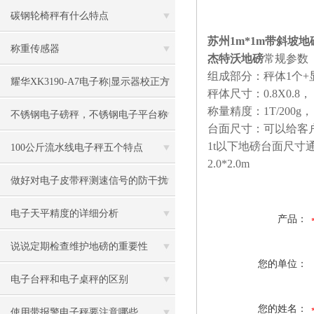
碳钢轮椅秤有什么特点
苏州1m*1m带斜坡
称重传感器
杰特沃地磅
常规参数
组成部分：秤体1个+
耀华XK3190-A7电子称|显示器校正方
秤体尺寸：0.8X0.8， 1.0
称量精度：1T/200g， 2
法
不锈钢电子磅秤，不锈钢电子平台称
台面尺寸：可以给客
1t以下地磅台面尺寸通常为1
100公斤流水线电子秤五个特点
2.0*2.0m
做好对电子皮带秤测速信号的防干扰
工作
电子天平精度的详细分析
产品：
说说定期检查维护地磅的重要性
您的单位：
电子台秤和电子桌秤的区别
您的姓名：
使用带报警电子秤要注意哪些