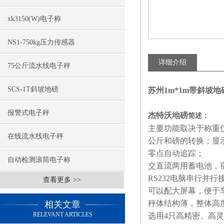
xk3150(W)电子称
NS1-750kg压力传感器
详细介绍
75公斤流水线电子秤
SCS-1T斜坡地磅
苏州1m*1m带斜坡
报警式电子秤
杰特沃地磅
简述：
主要功能取决于称重
在线流水线电子秤
公斤和磅的转换；显
零点自动追踪；
自动检测滚筒电子称
交直流两用蓄电池，
RS232电脑串行并行
查看更多 >>
可以配大屏幕，便于
秤体结构薄，整体高度
相关文章
RELEVANT ARTICLES
选用4只高精密、高