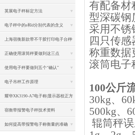
有配备材
150kg电子秤
英展电子秤标定方法
型深碳钢
电子秤中的e和d分别代表的含义
采用不锈
四只传感
上海宿衡新款带不干胶打印电子台秤
称重数据
特色
正确使用滚筒秤要做到这三点
滚筒电子
使用电子秤要做到五个“确认”
电子吊秤工作原理
100公斤
30kg
、
60
耀华XK3190-A7电子称|显示器校正方
500kg
、
6
法
宿衡带报警电子秤技术资料
辊筒秤误
如何提高带报警电子称衡量的准确
1g
、
2g
、