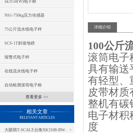
xk3150(W)电子称
NS1-750kg压力传感器
详细介绍
75公斤流水线电子秤
100公斤
SCS-1T斜坡地磅
滚筒电子
报警式电子秤
具有输送
在线流水线电子秤
有轻型、
自动检测滚筒电子称
皮带材质
查看更多 >>
整机有碳
相关文章
电子材积
RELEVANT ARTICLES
度
大眼睛T-SCALE台衡XK3108-BW-