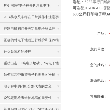
选配：
*232
串行口输
JWI-700W电子称开机注意事项
可选配
HI-OK-LO
报
600公斤打印电子秤.6
2014防水叉车秤在日常操作中注意事
项
控制电磁阀门开关定量电子称原理
产品：
正确的对电子地磅进行维护和保养很
您的单位：
有必要
什么是透析轮椅秤
重磅出击：1吨电子地磅，2吨电子地
您的姓名：
磅秤，3吨地磅低价狂甩
如何提高带报警电子称衡量的准确
联系电话：
度？
电子秤中的e和d分别代表的含义
常用邮箱：
说说定期检查维护地磅的重要性
英展AWH-TW-150kg（SB731-75kg）