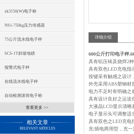
xk3150(W)电子称
NS1-750kg压力传感器
详细介绍
75公斤流水线电子秤
SCS-1T斜坡地磅
600公斤打印电子秤.6
具有铝压铸及烧焊
2
种
报警式电子秤
具有双色
LED
充电指
按键采有触感之设计
在线流水线电子秤
外壳采用
ABS
塑钢材
电力不足时有明确之
自动检测滚筒电子称
具有设计良好之运送
大液晶
LCD
显示清晰
查看更多 >>
电子显示头可调整适
具有双色之
LED
充电
相关文章
RELEVANT ARTICLES
充
/
插电两用型，充一