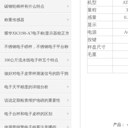
机型
AT
碳钢轮椅秤有什么特点
量程
3
感量
0
称重传感器
显示
电源
A
耀华XK3190-A7电子称|显示器校正方
按键
法
不锈钢电子磅秤，不锈钢电子平台称
秤盘尺寸
毛重
100公斤流水线电子秤五个特点
做好对电子皮带秤测速信号的防干扰
工作
电子天平精度的详细分析
说说定期检查维护地磅的重要性
电子台秤和电子桌秤的区别
产品：
使用带报警电子秤要注意哪些