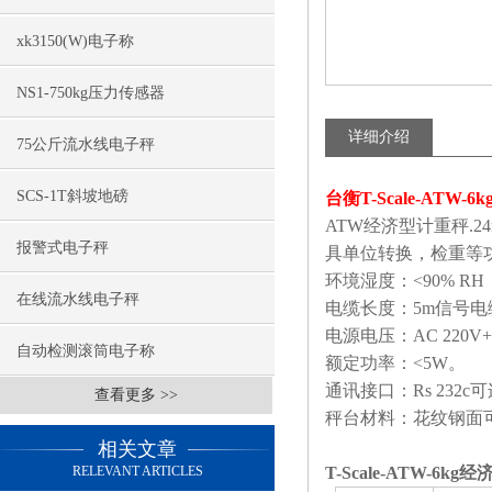
xk3150(W)电子称
NS1-750kg压力传感器
详细介绍
75公斤流水线电子秤
SCS-1T斜坡地磅
台衡T-Scale-ATW
ATW
经济型计重秤.
2
报警式电子秤
具单位转换，检重等功
环境湿度：
<90% RH
在线流水线电子秤
电缆长度：
5m
信号电
电源电压：
AC 220V
自动检测滚筒电子称
额定功率：
<5W
。
通讯接口：
Rs 232c
可
查看更多 >>
秤台材料：花纹钢面
相关文章
RELEVANT ARTICLES
T-Scale-ATW-6k