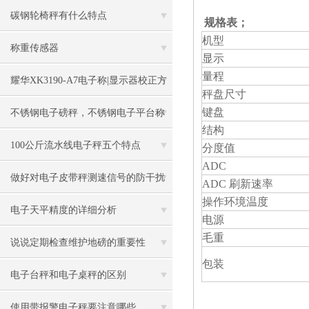
碳钢轮椅秤有什么特点
规格表；
机型
称重传感器
显示
量程
耀华XK3190-A7电子称|显示器校正方
秤盘尺寸
法
键盘
不锈钢电子磅秤，不锈钢电子平台称
结构
100公斤流水线电子秤五个特点
分度值
ADC
做好对电子皮带秤测速信号的防干扰
ADC
刷新速率
操作环境温度
工作
电子天平精度的详细分析
电源
毛重
说说定期检查维护地磅的重要性
包装
电子台秤和电子桌秤的区别
使用带报警电子秤要注意哪些