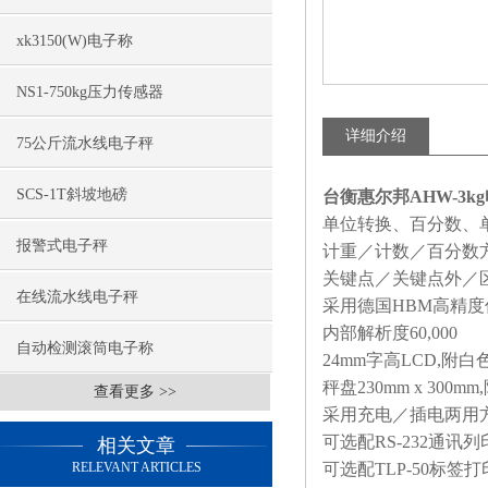
xk3150(W)电子称
NS1-750kg压力传感器
详细介绍
75公斤流水线电子秤
SCS-1T斜坡地磅
台衡惠尔邦AHW-3k
单位转换、百分数、
报警式电子秤
计重／计数／百分数
关键点／关键点外／
在线流水线电子秤
采用德国
HBM
高精度
内部解析度
60,000
自动检测滚筒电子称
24mm
字高
LCD,
附白
秤盘
230mm x 300mm,
查看更多 >>
采用充电／插电两用
可选配
RS-232
通讯列
相关文章
RELEVANT ARTICLES
可选配
TLP-50
标签打