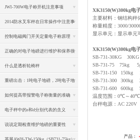
JWI-700W电子称开机注意事项
XK3150(W)300k
主要材料：钢结构秤
2014防水叉车秤在日常操作中注意事
称量精度：
3000/3000
显示单元：显示单元
项
控制电磁阀门开关定量电子称原理
XK3150(W)300k
正确的对电子地磅进行维护和保养很
SB-731-30KG 30
SB-731-75 75kg 
有必要
什么是透析轮椅秤
SB-731-150 150kg
SB-731-300 300kg
重磅出击：1吨电子地磅，2吨电子地
SB-731-600 600kg
磅秤，3吨地磅低价狂甩
如何提高带报警电子称衡量的准确
温度范围：
0
℃～
40
℃
台秤电源：
AC 220V
度？
电子秤中的e和d分别代表的含义
说说定期检查维护地磅的重要性
产品：
英展AWH-TW-150kg（SB731-75kg）