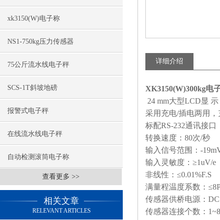
xk3150(W)电子称
NS1-750kg压力传感器
详细介绍
75公斤流水线电子秤
SCS-1T斜坡地磅
XK3150(W)300kg
24 mm
大型
LCD
显
示
报警式电子秤
采用充电
/
插电两用，
标配
RS-232
通讯接口
在线流水线电子秤
转换速度：
80
次
/
秒
输入信号范围：
-19m
自动检测滚筒电子称
输入灵敏度：≥
1uV/e
非线性：≤
0.01%F.S
查看更多 >>
满量程温度系数：≤
8
传感器供桥电源：
DC
相关文章
RELEVANT ARTICLES
传感器连接个数：
1~