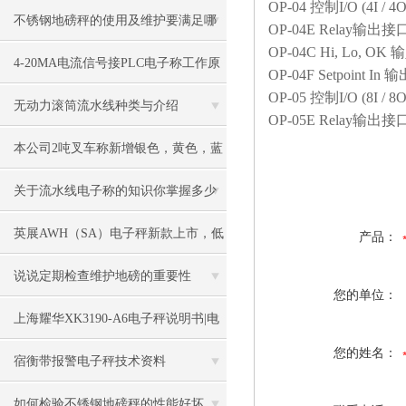
OP-04
控制
I/O (4I / 4
不锈钢地磅秤的使用及维护要满足哪
OP-04E Relay
输出接
OP-04C Hi, Lo, OK
输
些要求
4-20MA电流信号接PLC电子称工作原
OP-04F Setpoint In
输
OP-05
控制
I/O (8I / 8O
理
无动力滚筒流水线种类与介绍
OP-05E Relay
输出接
本公司2吨叉车称新增银色，黄色，蓝
色，黑色可选
关于流水线电子称的知识你掌握多少
英展AWH（SA）电子秤新款上市，低
产品：
价冲市场
说说定期检查维护地磅的重要性
您的单位：
上海耀华XK3190-A6电子秤说明书|电
您的姓名：
子秤|电子叉车称|磅秤
宿衡带报警电子秤技术资料
如何检验不锈钢地磅秤的性能好坏