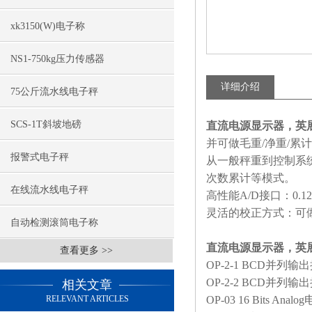
xk3150(W)电子称
NS1-750kg压力传感器
详细介绍
75公斤流水线电子秤
SCS-1T斜坡地磅
直流电源显示器，英展E
并可做毛重
/
净重
/
累计
报警式电子秤
从一般秤重到控制系
次数累计等模式。
在线流水线电子秤
高性能
A/D
接口：
0.1
灵活的校正方式：可
自动检测滚筒电子称
直流电源显示器，英展
查看更多 >>
OP-2-1 BCD
并列输出
OP-2-2 BCD
并列输出
相关文章
RELEVANT ARTICLES
OP-03 16 Bits Analog