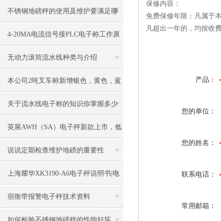
保修内容：
不锈钢地磅秤的使用及维护要满足哪
免费保修年限：凡属于
凡超出一年的，均按收
些要求
4-20MA电流信号接PLC电子称工作原
理
无动力滚筒流水线种类与介绍
产品：
本公司2吨叉车称新增银色，黄色，蓝
色，黑色可选
关于流水线电子称的知识你掌握多少
您的单位：
英展AWH（SA）电子秤新款上市，低
您的姓名：
价冲市场
说说定期检查维护地磅的重要性
上海耀华XK3190-A6电子秤说明书|电
联系电话：
子秤|电子叉车称|磅秤
宿衡带报警电子秤技术资料
常用邮箱：
如何检验不锈钢地磅秤的性能好坏