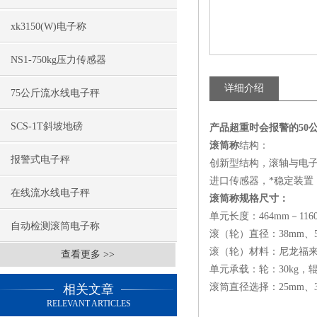
xk3150(W)电子称
NS1-750kg压力传感器
详细介绍
75公斤流水线电子秤
SCS-1T斜坡地磅
产品超重时会报警的50公斤
滚筒称
结构：
报警式电子秤
创新型结构，滚轴与电子
进口传感器，*稳定装
在线流水线电子秤
滚筒称规格尺寸：
单元长度：464mm－116
自动检测滚筒电子称
滚（轮）直径：38mm、5
滚（轮）材料：尼龙福来
查看更多 >>
单元承载：轮：30kg，辊
滚筒直径选择：25mm、32
相关文章
RELEVANT ARTICLES