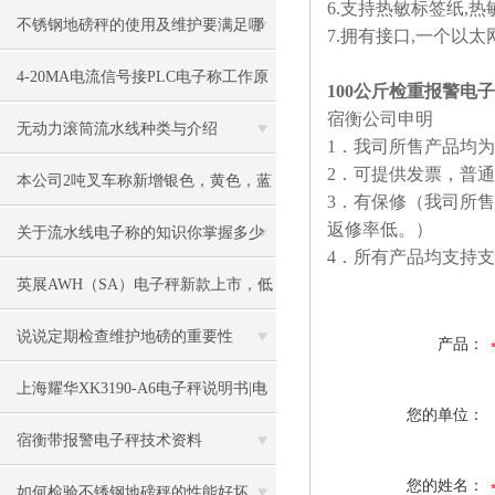
6.支持热敏标签纸,
不锈钢地磅秤的使用及维护要满足哪
7.拥有接口,一个以太
些要求
4-20MA电流信号接PLC电子称工作原
100公斤检重报警电
宿衡公司申明
理
无动力滚筒流水线种类与介绍
1．我司所售产品均
2．可提供发票，普通
本公司2吨叉车称新增银色，黄色，蓝
3．有保修（我司所
返修率低。）
色，黑色可选
关于流水线电子称的知识你掌握多少
4．所有产品均支持
英展AWH（SA）电子秤新款上市，低
价冲市场
说说定期检查维护地磅的重要性
产品：
上海耀华XK3190-A6电子秤说明书|电
您的单位：
子秤|电子叉车称|磅秤
宿衡带报警电子秤技术资料
您的姓名：
如何检验不锈钢地磅秤的性能好坏