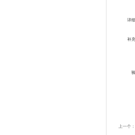
详
补
上一个