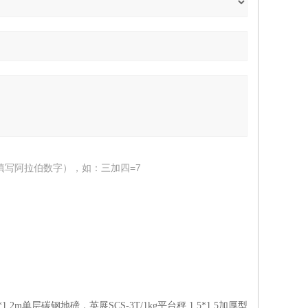
填写阿拉伯数字），如：三加四=7
m*1.2m单层碳钢地磅，英展SCS-3T/1kg平台秤 1.5*1.5加厚型