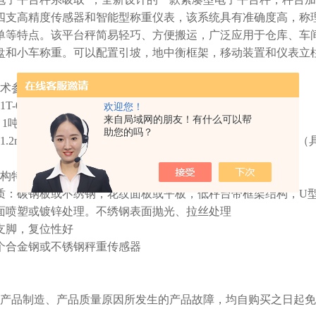
四支高精度传感器和智能型称重仪表，该系统具有准确度高，称
单等特点。该平台秤简易轻巧、方便搬运，广泛应用于仓库、车
盘和小车称重。可以配置引坡，地中衡框架，移动装置和仪表立
术参数：
2kg ,1.5T-0.5kg ,2T-0.5kg,3T-1kg ,5T-2kg, 10T-5kg
欢迎您！
来自局域网的朋友！有什么可以帮
：1吨 2吨 3吨 5吨 10吨 20吨
助您的吗？
m×1.2m ,1.2m×1.5m, 1.2m×2m , 1m×1.5m, 1.5m×2m
构特点：
质：碳钢板或不绣钢，花纹面板或平板，低秤台带框架结构，U
面喷塑或镀锌处理。不绣钢表面抛光、拉丝处理
支脚，复位性好
个合金钢或不锈钢秤重传感器
产品制造、产品质量原因所发生的产品故障，均自购买之日起免