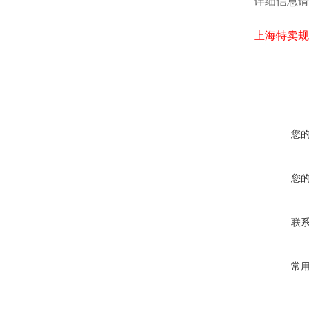
详细信息请
上海特卖规矩
您
您
联
常