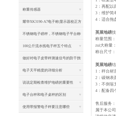
2：再配以
称重传感器
3：维护简
4：适合拖
耀华XK3190-A7电子称|显示器校正方
英展地磅
技
法
不锈钢电子磅秤，不锈钢电子平台称
称量范围：1T-0.
zui大称量
100公斤流水线电子秤五个特点
称台尺寸：1.2
做好对电子皮带秤测速信号的防干扰
英展地磅
结
工作
电子天平精度的详细分析
1：秤台材
2：碳钢表
说说定期检查维护地磅的重要性
3：不倒翁
4：配备四
电子台秤和电子桌秤的区别
售后服务：
使用带报警电子秤要注意哪些
属于本公司