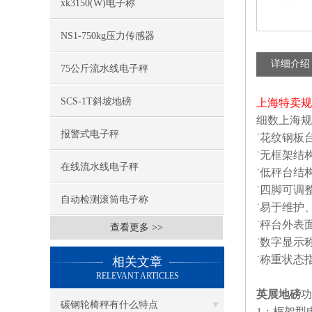
xk3150(W)电子称
NS1-750kg压力传感器
详细介绍
75公斤流水线电子秤
SCS-1T斜坡地磅
上海特卖规矩
细数上海规
报警式电子秤
˙花纹钢板
˙无框架结
在线流水线电子秤
˙低秤台结
˙四脚可调
自动检测滚筒电子称
˙易于维护
˙秤台外表
查看更多 >>
˙数字显示
˙称重状态
相关文章
RELEVANT ARTICLES
英展地磅
功
碳钢轮椅秤有什么特点
1：框架型