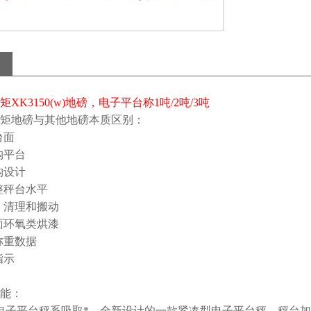
XK3150(w)地磅，电子平台称1吨/2吨/3吨
矩地磅与其他地磅本质区别：
台面
构平台
构设计
整秤台水平
、清理和搬动
面环氧类烘漆
称重数据
指示
能：
电子平台秤系吸取*，全新设计的一款紧凑型电子平台秤，秤台