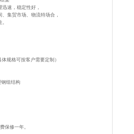
理迅速，稳定性好，
间、集贸市场、物流特场合，
柱。
 ,2m×2m（具体规格可按客户需要定制）
型钢组结构
费保修一年。