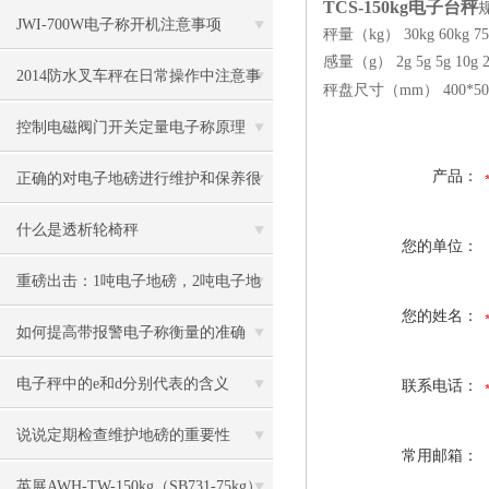
TCS-150kg电子台秤
JWI-700W电子称开机注意事项
秤量（kg） 30kg 60kg 75k
感量（g） 2g 5g 5g 10g 2
2014防水叉车秤在日常操作中注意事
秤盘尺寸（mm） 400*500 5
项
控制电磁阀门开关定量电子称原理
产品：
正确的对电子地磅进行维护和保养很
有必要
什么是透析轮椅秤
您的单位：
重磅出击：1吨电子地磅，2吨电子地
您的姓名：
磅秤，3吨地磅低价狂甩
如何提高带报警电子称衡量的准确
度？
电子秤中的e和d分别代表的含义
联系电话：
说说定期检查维护地磅的重要性
常用邮箱：
英展AWH-TW-150kg（SB731-75kg）