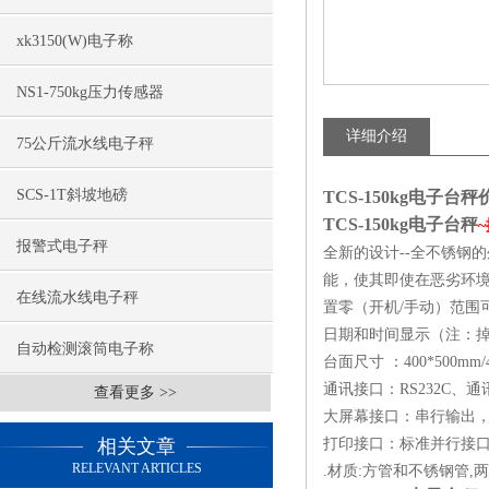
xk3150(W)电子称
NS1-750kg压力传感器
详细介绍
75公斤流水线电子秤
SCS-1T斜坡地磅
TCS-150kg电子
TCS-150kg电子台秤
~
报警式电子秤
全新的设计--全不锈钢
能，使其即使在恶劣环
在线流水线电子秤
置零（开机/手动）范围
日期和时间显示（注：
自动检测滚筒电子称
台面尺寸 ：400*500mm/
通讯接口：RS232C、
查看更多 >>
大屏幕接口：串行输出，
相关文章
打印接口：标准并行接口
RELEVANT ARTICLES
.材质:方管和不锈钢管