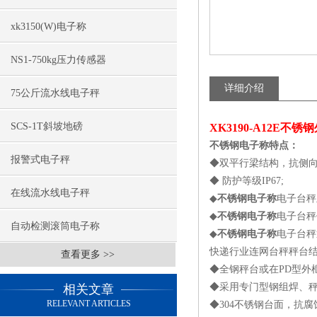
xk3150(W)电子称
NS1-750kg压力传感器
详细介绍
75公斤流水线电子秤
SCS-1T斜坡地磅
XK3190-A12E不
不锈钢电子称特点：
报警式电子秤
◆双平行梁结构，抗侧
◆ 防护等级IP67;
在线流水线电子秤
◆
不锈钢电子称
电子台秤
◆
不锈钢电子称
电子台秤
自动检测滚筒电子称
◆
不锈钢电子称
电子台秤通
快递行业连网台秤秤台结
查看更多 >>
◆全钢秤台或在PD型外
◆采用专门型钢组焊、
相关文章
RELEVANT ARTICLES
◆304不锈钢台面，抗