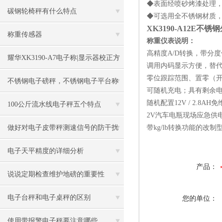
◆表面经喷砂烤漆处理
碳钢轮椅秤有什么特点
◆可选用全不锈钢材质
XK3190-A12E不
称重传感器
称重仪表
说明
：
高精度A/D转换，带分度
耀华XK3190-A7电子称|显示器校正方
调用内码显示方便，替
零位跟踪范围、置零（开
法
不锈钢电子磅秤，不锈钢电子平台称
可随机充电；具有剩余
随机配置12V / 2.8A
100公斤流水线电子秤五个特点
2V汽车电瓶现场应急供电
做好对电子皮带秤测速信号的防干扰
带kg/lb转换功能的改制型
工作
电子天平精度的详细分析
产品：
说说定期检查维护地磅的重要性
电子台秤和电子桌秤的区别
您的单位：
使用带报警电子秤要注意哪些