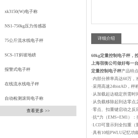
xk3150(W)电子称
NS1-750kg压力传感器
详细介绍
75公斤流水线电子秤
SCS-1T斜坡地磅
60kg定量控制电子秤
上海宿衡公司做好每一
报警式电子秤
定量控制电子秤
产品特
·内部分辨率高达60万
在线流水线电子秤
·采用高速24bistAD
·从加载起达稳定所需时
自动检测滚筒电子称
·从负载移除起到达零点
·零点、扣重键启动之反
查看更多 >>
·抗*力（EMS+EM1
·LCD可显示到全扣重（重量栏-
相关文章
RELEVANT ARTICLES
·具有10组PWLU记忆功