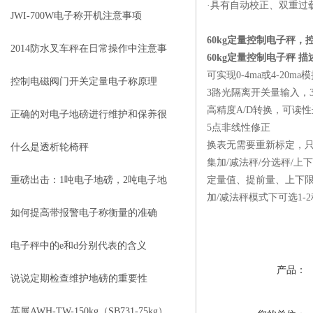
·具有自动校正、双重过
JWI-700W电子称开机注意事项
60kg定量控制电子秤
2014防水叉车秤在日常操作中注意事
60kg定量控制电子秤 描
可实现0-4ma或4-20m
项
控制电磁阀门开关定量电子称原理
3路光隔离开关量输入，
高精度A/D转换，可读性达
正确的对电子地磅进行维护和保养很
5点非线性修正
换表无需要重新标定，
有必要
什么是透析轮椅秤
集加/减法秤/分选秤/上
重磅出击：1吨电子地磅，2吨电子地
定量值、提前量、上下
加/减法秤模式下可选1-
磅秤，3吨地磅低价狂甩
如何提高带报警电子称衡量的准确
度？
电子秤中的e和d分别代表的含义
产品：
说说定期检查维护地磅的重要性
英展AWH-TW-150kg（SB731-75kg）