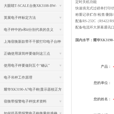
定时关机功能
大眼睛T-SCALE台衡XK3108-BW-
快速填充式过磅单打印
称重记录贮存/检查/删除
150kg电子秤
英展电子秤标定方法
配备RS-232C（RS422
配备电流环大屏幕通讯
电子秤中的e和d分别代表的含义
国内水平：耀华XK3190
上海宿衡新款带不干胶打印电子台秤
特色
正确使用滚筒秤要做到这三点
使用电子秤要做到五个“确认”
产品：
电子吊秤工作原理
您的单位：
耀华XK3190-A7电子称|显示器校正方
您的姓名：
法
宿衡带报警电子秤技术资料
如何提高带报警电子称衡量的准确