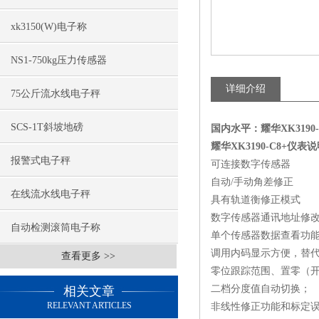
xk3150(W)电子称
NS1-750kg压力传感器
详细介绍
75公斤流水线电子秤
SCS-1T斜坡地磅
国内水平：耀华XK3190
耀华XK3190-C8+仪表
报警式电子秤
可连接数字传感器
自动/手动角差修正
在线流水线电子秤
具有轨道衡修正模式
数字传感器通讯地址修
自动检测滚筒电子称
单个传感器数据查看功
调用内码显示方便，替
查看更多 >>
零位跟踪范围、置零（开
二档分度值自动切换；
相关文章
RELEVANT ARTICLES
非线性修正功能和标定