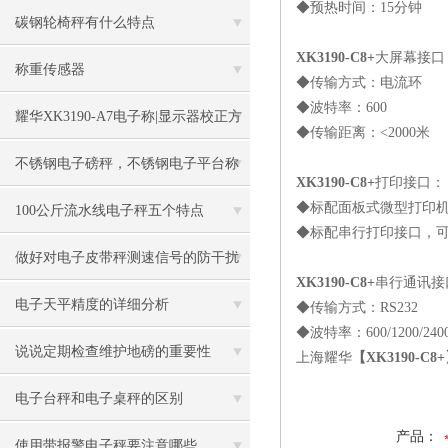
◆预热时间：15分钟
碳钢轮椅秤有什么特点
XK3190-C8+
大屏幕接口
称重传感器
◆传输方式：电流环
◆波特率：600
耀华XK3190-A7电子称|显示器校正方
◆传输距离：<2000米
法
不锈钢电子磅秤，不锈钢电子平台称
XK3190-C8+
打印接口：
◆标配面板式微型打印
100公斤流水线电子秤五个特点
◆标配串行打印接口，可接打
做好对电子皮带秤测速信号的防干扰
XK3190-C8+
串行通讯接
工作
电子天平精度的详细分析
◆传输方式：RS232
◆波特率：600/1200/2400
说说定期检查维护地磅的重要性
上海耀华
【XK3190-C
电子台秤和电子桌秤的区别
产品：
使用带报警电子秤要注意哪些