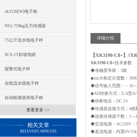
xk3150(W)电子称
NS1-750kg压力传感器
详细介绍
75公斤流水线电子秤
SCS-1T斜坡地磅
【XK3190-C8+】/
XK3190-C8+
技术参数
报警式电子秤
◆准确度等级：3级
◆zui大检定分度数：300
在线流水线电子秤
◆信号输入范围：－16～
◆AD转换方式：Σ-Δ型A
自动检测滚筒电子称
◆供桥电压：DC 5V
◆传感器连接方式：4线
查看更多 >>
◆连接传感器个数：1～4
◆交流电源：AC220V；5
相关文章
RELEVANT ARTICLES
◆直流电源：内置6V/5