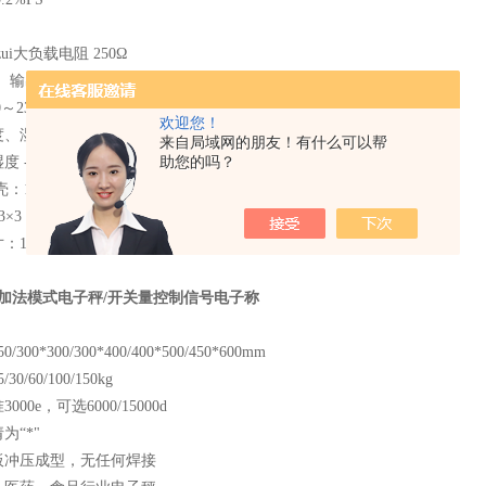
ui大负载电阻 250Ω
10V 输出阻抗 ≤ 1Ω
230V AC；50/60 Hz
欢迎您！
湿度 0℃～40℃；≤90％RH
来自局域网的朋友！有什么可以帮
 -20～50℃；≤90％RH
助您的吗？
150×75×105 (mm)（宽×高×深）
3×3 (mm) （宽×高×厚）
52×77 (mm)
料加法模式电子秤/开关量控制信号电子称
/300*300/300*400/400*500/450*600mm
/60/100/150kg
00e，可选6000/15000d
为“*"
板冲压成型，无任何焊接