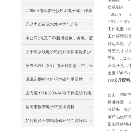
负载能力：
些要求
4-20MA电流信号接PLC电子称工作原
4-20mA z
0-5V / 0-
理
无动力滚筒流水线种类与介绍
工作电源 110～
工作环境温度、
本公司2吨叉车称新增银色，黄色，蓝
储运温度、湿度
外型尺寸 机壳：
色，黑色可选
关于流水线电子称的知识你掌握多少
面板：172×9
英展AWH（SA）电子秤新款上市，低
安装开孔尺寸：1
重量 约0.8kg
价冲市场
说说定期检查维护地磅的重要性
100公斤配
上海耀华XK3190-A6电子秤说明书|电
台面：250*250
标准秤量：15/30
子秤|电子叉车称|磅秤
宿衡带报警电子秤技术资料
分辨率：标准30
该产品已申请
如何检验不锈钢地磅秤的性能好坏
架由整体钢