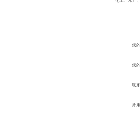
化工、水产
您
您
联
常