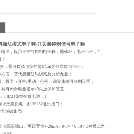
配料加法模式电子秤/开关量控制信号电子称
号输出，模拟量信号控制电子称，地磅秤，电子台秤，*
明
：
转换，带分度值切换功能时zui大分度数为7500；
示方便，替代感量砝码观察及分析允差；
围、置零（开机/手动）范围、调零速率可分别设置；
；具有剩余电量指示和欠压保护装置；
 / 2.8AH免维护蓄电池，1
现场应急供电；配RS232通讯接口；
换功能的改制型.
隔离输出。可设置为4-20mA / 0-5V / 0-10V 3种模式之一
2%FS