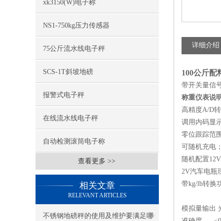
xk3150(W)电子称
NS1-750kg压力传感器
详细介绍
75公斤流水线电子秤
SCS-1T斜坡地磅
100公斤
带开关量信
报警式电子秤
称重仪表
说
高精度A/D
在线流水线电子秤
调用内码显
零位跟踪范
自动检测滚筒电子称
可随机充电
随机配置12V
查看更多 >>
2V汽车电瓶
带kg/lb转
相关文章
RELEVANT ARTICLES
模拟量输出 光电
不锈钢地磅秤的使用及维护要满足哪
准确度 ≤0.