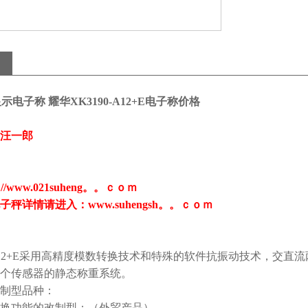
示电子称 耀华XK3190-A12+E电子称价格
汪一郎
//www.021suheng。。ｃｏｍ
秤详情请进入：www.suhengsh。。ｃｏｍ
12+E
采用高精度模数转换技术和特殊的软件抗振动技术，交直流
个传感器的静态称重系统。
制型品种：
换功能的改制型；（外贸产品）