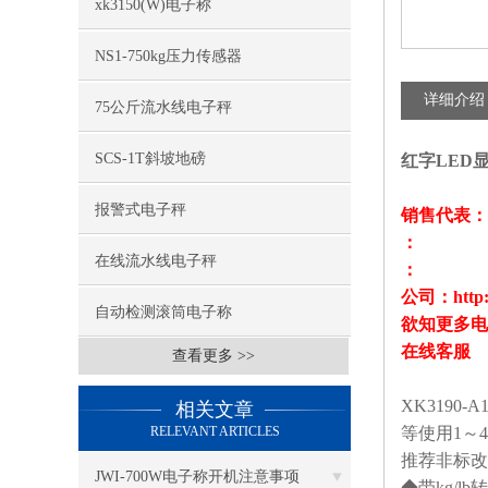
xk3150(W)电子称
NS1-750kg压力传感器
详细介绍
75公斤流水线电子秤
SCS-1T斜坡地磅
红字LED显
报警式电子秤
销售代表：
：
在线流水线电子秤
：
公司：http:
自动检测滚筒电子称
欲知更多电子
在线客服
查看更多 >>
XK3190-A
相关文章
RELEVANT ARTICLES
等使用
1
～
4
推荐非标改
JWI-700W电子称开机注意事项
◆带
kg/lb
转