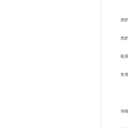
电子称校正资料
您
您
联
常
详