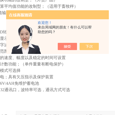
算平均值功能的改制型；（适用于畜牧秤）
值输出功能的改制型；（适用于低速称重检测）
欢迎您！
来自局域网的朋友！有什么可以帮
/D
转换，可读性达
1/30000
助您的吗？
显示方便，替代感量砝码观察及分析允差
字滤波技术，增强系统的抗振动能力
范围、置零（开机
/
手动）范围、可分别设置
的速度、幅度以及稳定的时间可设置
计数功能；（单件重量有断电保护）
模式可选择
电；具有欠压指示及保护装置
6V/4AH
免维护蓄电池
232
通讯口，波特率可选，通讯方式可选