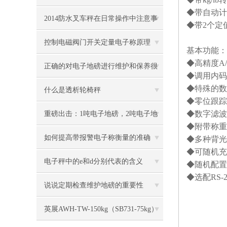
◆带自动计
2014防水叉车秤在日常操作中注意事
◆带
2
个定
项
控制电磁阀门开关定量电子称原理
基本功能：
◆高精度
A
正确的对电子地磅进行维护和保养很
◆调用内码
◆特殊的数
有必要
什么是透析轮椅秤
◆零位跟踪
◆数字滤波
重磅出击：1吨电子地磅，2吨电子地
◆附带称重
磅秤，3吨地磅低价狂甩
如何提高带报警电子称衡量的准确
◆多种背光
◆可随机充
度？
电子秤中的e和d分别代表的含义
◆随机配置
◆选配
RS-
说说定期检查维护地磅的重要性
英展AWH-TW-150kg（SB731-75kg）