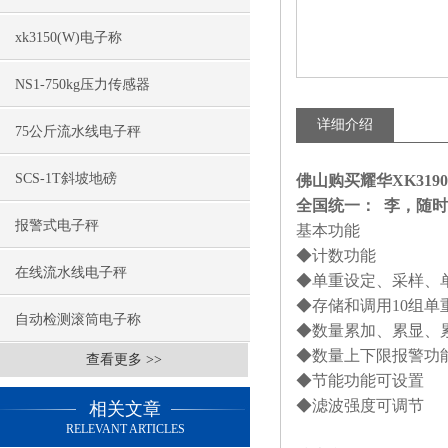
xk3150(W)电子称
NS1-750kg压力传感器
详细介绍
75公斤流水线电子秤
SCS-1T斜坡地磅
佛山购买耀华XK3190-
全国统一： 李，随
报警式电子秤
基本功能
◆计数功能
在线流水线电子秤
◆单重设定、采样、
◆存储和调用
10
组单
自动检测滚筒电子称
◆数量累加、累显、
◆数量上下限报警功
查看更多 >>
◆节能功能可设置
◆滤波强度可调节
相关文章
RELEVANT ARTICLES