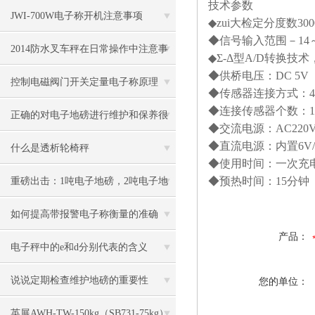
技术参数
JWI-700W电子称开机注意事项
◆zui大检定分度数
300
◆信号输入范围－
14
2014防水叉车秤在日常操作中注意事
◆Σ
-
Δ型
A/D
转换技术
◆供桥电压：
DC 5V
项
控制电磁阀门开关定量电子称原理
◆传感器连接方式：
4
◆连接传感器个数：
1
正确的对电子地磅进行维护和保养很
◆交流电源：
AC220
◆直流电源：内置
6V
有必要
什么是透析轮椅秤
◆使用时间：一次充
◆预热时间：
15
分钟
重磅出击：1吨电子地磅，2吨电子地
磅秤，3吨地磅低价狂甩
如何提高带报警电子称衡量的准确
产品：
度？
电子秤中的e和d分别代表的含义
说说定期检查维护地磅的重要性
您的单位：
英展AWH-TW-150kg（SB731-75kg）