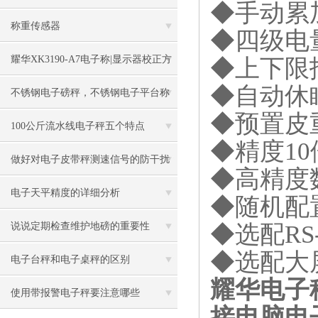
◆手动累
称重传感器
◆四级电
耀华XK3190-A7电子称|显示器校正方
◆上下限
◆自动休
法
不锈钢电子磅秤，不锈钢电子平台称
◆预置皮
100公斤流水线电子秤五个特点
◆精度
10
做好对电子皮带秤测速信号的防干扰
◆高精度
工作
电子天平精度的详细分析
◆随机配
◆选配
RS
说说定期检查维护地磅的重要性
◆选配大
电子台秤和电子桌秤的区别
耀华电子秤X
使用带报警电子秤要注意哪些
接电脑电