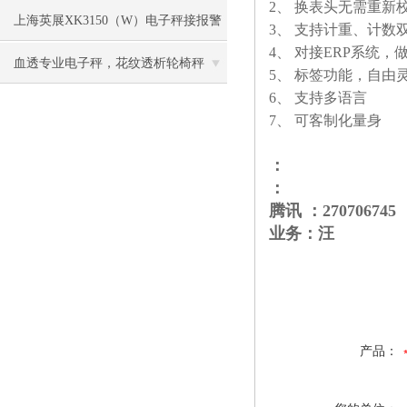
2、 换表头无需重新
打印功能）
上海英展XK3150（W）电子秤接报警
3、 支持计重、计数
4、 对接ERP系统，
灯资料
血透专业电子秤，花纹透析轮椅秤
5、 标签功能，自由
6、 支持多语言
7、 可客制化量身
：
：
腾讯 ：270706745
业务：汪
产品：