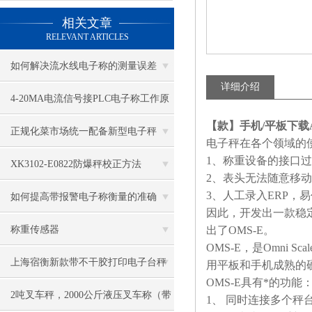
相关文章
RELEVANT ARTICLES
如何解决流水线电子称的测量误差
详细介绍
4-20MA电流信号接PLC电子称工作原
【款】手机/平板下载
理
正规化菜市场统一配备新型电子秤
电子秤在各个领域的
1、称重设备的接口
XK3102-E0822防爆秤校正方法
2、表头无法随意移
3、人工录入ERP
如何提高带报警电子称衡量的准确
因此，开发出一款稳
度？
称重传感器
出了OMS-E。
OMS-E，是Omni 
上海宿衡新款带不干胶打印电子台秤
用平板和手机成熟的
OMS-E具有*的功能
特色
2吨叉车秤，2000公斤液压叉车称（带
1、 同时连接多个秤