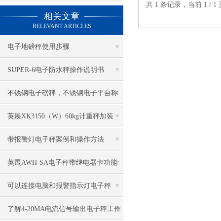
共 1 条记录，当前 1 /
相关文章
RELEVANT ARTICLES
电子地磅秤使用步骤
SUPER-6电子防水秤操作说明书
不锈钢电子磅秤，不锈钢电子平台称
英展XK3150（W）60kg计重秤加装
RS232卡连接电脑
带报警灯电子秤案例和操作方法
英展AWH-SA电子秤带继电器卡功能
简述
可以连接电脑和报警指示灯电子秤
了解4-20MA电流信号输出电子秤工作