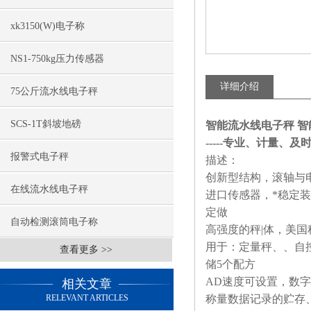
xk3150(W)电子称
NS1-750kg压力传感器
详细介绍
75公斤流水线电子秤
SCS-1T斜坡地磅
智能流水线电子秤 智
-----专业、计量、及时、
报警式电子秤
描述：
创新型结构，滚轴与
在线流水线电子秤
进口传感器，*稳定
定做
自动检测滚筒电子称
高强度的秤
|
体，美国
用于：定量秤、、自
查看更多 >>
储
5
个配方
AD
速度可设置，数字
相关文章
RELEVANT ARTICLES
称量数据记录的贮存