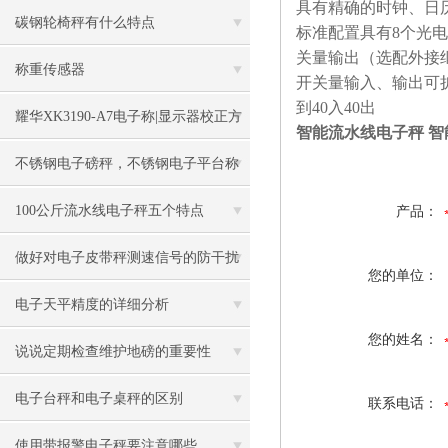
具有精确的时钟、日
碳钢轮椅秤有什么特点
标准配置具有
8
个光电
关量输出（选配外接
称重传感器
开关量输入、输出可
到
40
入
40
出
耀华XK3190-A7电子称|显示器校正方
智能流水线电子秤 智
法
不锈钢电子磅秤，不锈钢电子平台称
100公斤流水线电子秤五个特点
产品：
做好对电子皮带秤测速信号的防干扰
您的单位：
工作
电子天平精度的详细分析
您的姓名：
说说定期检查维护地磅的重要性
电子台秤和电子桌秤的区别
联系电话：
使用带报警电子秤要注意哪些