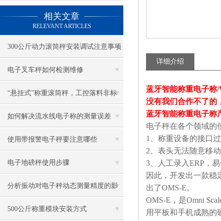
相关文章
RELEVANT ARTICLES
300公斤动力滚筒秤安装调试注意事项
详细介绍
电子叉车秤如何检测维修
蓝牙智能称重电子称
“悬挂式”称重滚筒秤，工控落料非标
没有我们合作不了的
蓝牙智能称重电子称
电子称
如何解决流水线电子称的测量误差
电子秤在各个领域的
1、称重设备的接口
使用带报警电子秤要注意哪些
2、表头无法随意移
电子地磅秤使用步骤
3、人工录入ERP
因此，开发出一款稳
分析振动对电子秤动态测量精度的影
出了OMS-E。
OMS-E，是Omni 
响
500公斤称重模块安装方式
用平板和手机成熟的