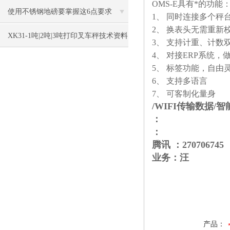
OMS-E具有*的功能
使用不锈钢地磅要掌握这6点要求
1、 同时连接多个秤
2、 换表头无需重新
XK31-1吨|2吨|3吨打印叉车秤技术资料
3、 支持计重、计数
4、 对接ERP系统，
5、 标签功能，自由
6、 支持多语言
7、 可客制化量身
/WIFI传输数据/
：
：
腾讯 ：270706745
业务：汪
产品：