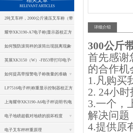
相关文章
RELEVANT ARTICLES
2吨叉车秤，2000公斤液压叉车称（带
详细介绍
打印功能）
耀华XK3190-A7电子称|显示器校正方
300公
法
如何预防滚筒秤的滚筒出现脱离现象
首先感谢
英展XK3150（W）-FB53带打印电子
的合作机
地磅
如何提高带报警电子称衡量的准确
1.
凡购买
度？
LP7516电子秤|称重显示控制器校正方
2. 24
小时
3.
一个，
法
上海耀华XK3190-A6电子秤说明书|电
解决问题
子秤|电子叉车称|磅秤
电子地磅超载对地磅的损坏程度
4.
提供原
电子叉车秤秤重原理