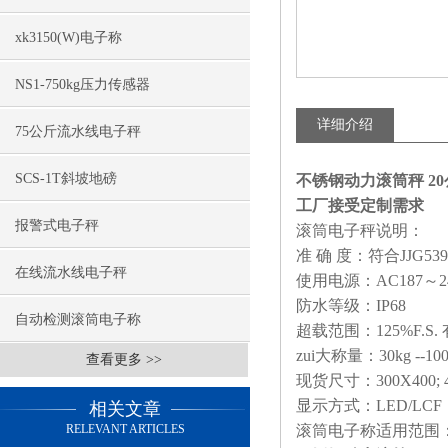
xk3150(W)电子称
NS1-750kg压力传感器
详细介绍
75公斤流水线电子秤
SCS-1T斜坡地磅
不锈钢动力滚筒秤 2
工厂接受定制需求
报警式电子秤
滚筒电子秤说明：
准
确
度：符合
JJG539
在线流水线电子秤
使用电源：
AC187
～
2
防水等级：
IP68
自动检测滚筒电子称
超载范围：
125%F.S.
zui大称量：
30kg --10
查看更多 >>
现货尺寸：
300X400; 
显示方式：
LED/LCF
相关文章
RELEVANT ARTICLES
滚筒电子称适用范围