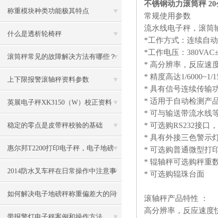
不锈钢动力滚筒秤 2
称重模块种类功能极其特点
常规使用参数
流水线电子秤，滚筒
什么是透析轮椅秤
*
工作方式：连续自动
*
工作电压：
380VAC
滚筒秤常见的故障解决方法有哪些？
*
高分辨率，反应速
*
精度高达
1/6000~1/1
上下限报警滚轴秤资料参数
*
具有信号连续传输
*
适用于自动检测产
英展电子秤XK3150（W）校正资料
*
可与输送带流水线
*
可选购
RS232
接口，
稳定的零点是皮带秤校验的基础
*
具有外接三色警示
惠尔邦T2200打印电子秤，电子地磅
*
可选购普通微型打
*
辊轴秤可选购秤重
（地上衡）
2014防水叉车秤在日常操作中注意事
*
可选购辊珠台面
项
如何解决电子地磅秤称重偏差大的问
滚轴秤产品特性
：
高分辨率，反应速度
题？
带报警灯电子秤案例和操作方法