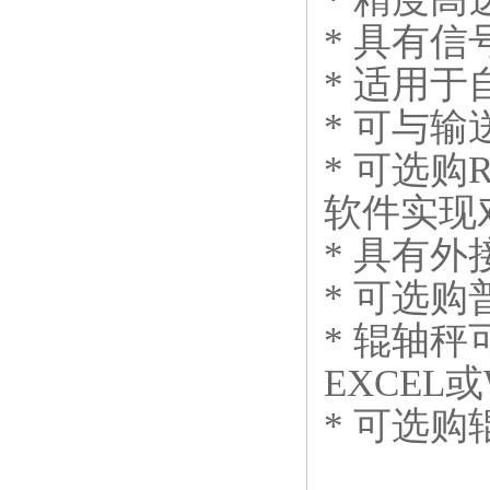
*
具有信
*
适用于
*
可与输
*
可选购
R
软件实现
*
具有外
*
可选购
*
辊轴秤
EXCEL
或
*
可选购