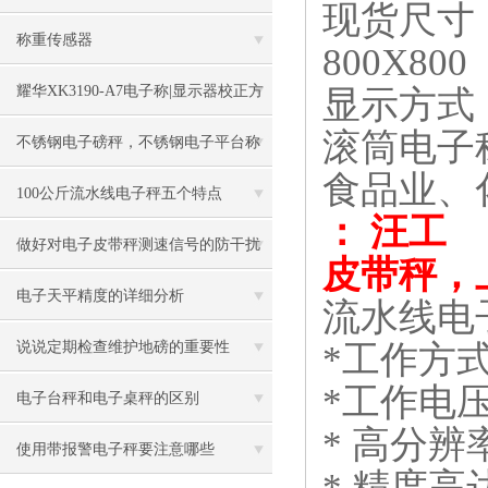
现货尺寸
称重传感器
800X800
耀华XK3190-A7电子称|显示器校正方
显示方式
滚筒电子
法
不锈钢电子磅秤，不锈钢电子平台称
食品业、
100公斤流水线电子秤五个特点
： 汪工
做好对电子皮带秤测速信号的防干扰
皮带秤，
工作
电子天平精度的详细分析
流水线电
*
工作方
说说定期检查维护地磅的重要性
*
工作电
电子台秤和电子桌秤的区别
*
高分辨
使用带报警电子秤要注意哪些
*
精度高