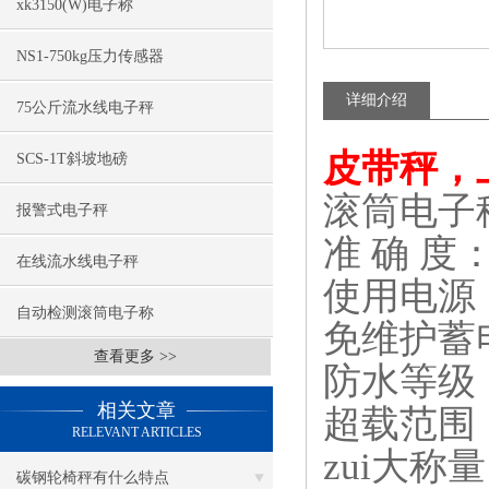
xk3150(W)电子称
NS1-750kg压力传感器
详细介绍
75公斤流水线电子秤
皮带秤，
SCS-1T斜坡地磅
滚筒电子
报警式电子秤
准
确
度
在线流水线电子秤
使用电源
自动检测滚筒电子称
免维护蓄
查看更多 >>
防水等级
相关文章
超载范围
RELEVANT ARTICLES
zui大称
碳钢轮椅秤有什么特点