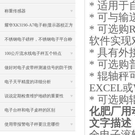
*
适用于
称重传感器
*
可与输
耀华XK3190-A7电子称|显示器校正方
*
可选购
R
软件实现
法
不锈钢电子磅秤，不锈钢电子平台称
*
具有外
100公斤流水线电子秤五个特点
*
可选购
做好对电子皮带秤测速信号的防干扰
*
辊轴秤
工作
电子天平精度的详细分析
EXCEL
或
*
可选购
说说定期检查维护地磅的重要性
化肥厂用
电子台秤和电子桌秤的区别
文字描述
使用带报警电子秤要注意哪些
全电子滚