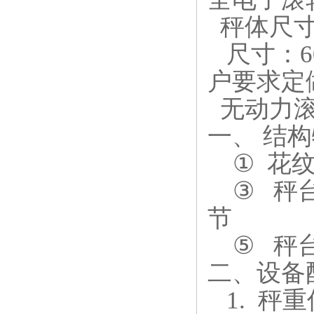
秤体尺
尺寸：
户要求定
无动力
一、
结构
①
花
③
秤
节
⑤
秤
二、设备
1.
秤重