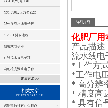
xk3150(W)电子称
NS1-750kg压力传感器
详细介绍
75公斤流水线电子秤
化肥厂用
SCS-1T斜坡地磅
产品描述
报警式电子秤
流水线电
在线流水线电子秤
*
工作方
自动检测滚筒电子称
*
工作电
查看更多 >>
*
高分辨
相关文章
*
精度高
RELEVANT ARTICLES
*
具有信
碳钢轮椅秤有什么特点