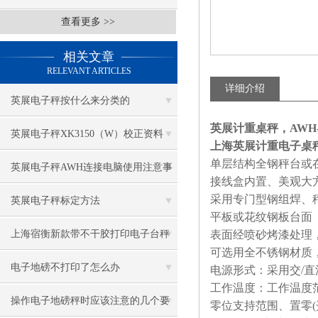
查看更多 >>
相关文章
RELEVANT ARTICLES
详细介绍
英展电子秤按什么来分类的
英展计重桌秤，AWH-
英展电子秤XK3150（W）校正资料
上海英展计重电子桌
单层结构全钢秤台或
英展电子秤AWH连接电脑使用注意事
接线盒内置、美观大
采用专门型钢组焊、
项
英展电子秤标定方法
平板或花纹钢板台面
上海宿衡新款带不干胶打印电子台秤
表面经喷砂烤漆处理
可选用全不锈钢材质
特色
电子地磅不打印了怎么办
电源形式：采用交/直流两用
工作温度：工作温度范
操作电子地磅秤时应该注意的几个要
零位支持范围、置零(