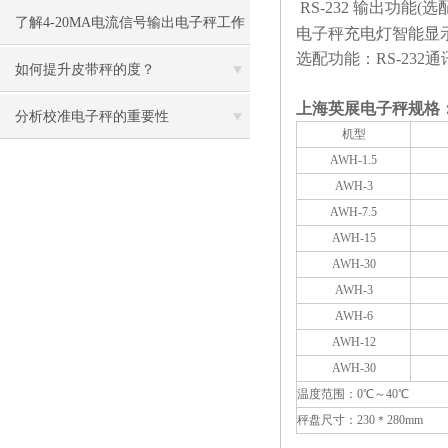
RS-232 输出功能
点
了解4-20MA电流信号输出电子秤工作
电子秤充电灯智能显
选配功能：RS-23
原理
如何提升皮带秤的度？
上海英展电子秤
规格
分析校准电子秤的重要性
机型
AWH-1.5
AWH-3
AWH-7.5
AWH-15
AWH-30
AWH-3
AWH-6
AWH-12
AWH-30
温度范围：0℃～40℃
秤盘尺寸：230＊280mm