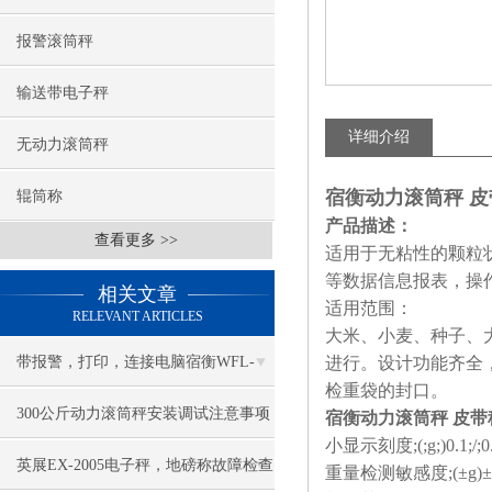
报警滚筒秤
输送带电子秤
详细介绍
无动力滚筒秤
宿衡动力滚筒秤 
辊筒称
产品描述：
查看更多 >>
适用于无粘性的颗粒
等数据信息报表，操
相关文章
适用范围：
RELEVANT ARTICLES
大米、小麦、种子、
带报警，打印，连接电脑宿衡WFL-
进行。设计功能齐全
检重袋的封口。
3100电子台秤
300公斤动力滚筒秤安装调试注意事项
宿衡动力滚筒秤 皮
小显示刻度;(;g;)0.1;/;0
英展EX-2005电子秤，地磅称故障检查
重量检测敏感度;(±g)±;0.1