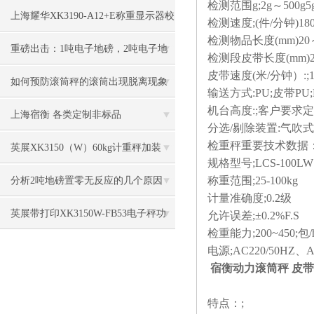
检测范围g;2g～500g5g
方法
上海耀华XK3190-A12+E称重显示器校
检测速度;(件/分钟)180
检测物品长度(mm)20～1
正方法知晓
重磅出击：1吨电子地磅，2吨电子地
检测段皮带长度(mm)270*
皮带速度(米/分钟）:;1
磅秤，3吨地磅低价狂甩
如何预防滚筒秤的滚筒出现脱离现象
输送方式:PU;皮带PU;B
机台高度:;客户要求
上海宿衡 各类定制非标品
分选/剔除装置:气吹
检重秤重要技术数据
英展XK3150（W）60kg计重秤加装
规格型号;LCS-100LW
RS232卡连接电脑
称重范围;25-100kg
分析2吨地磅置零无反应的几个原因
计量准确度;0.2级
英展带打印XK3150W-FB53电子秤功
允许误差;±0.2%F.S
检重能力;200~450;包/
能特点
电源;AC220/50HZ、A
宿衡动力滚筒秤 皮
特点：;