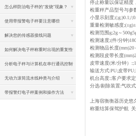
停止称量以保证精度
怎么样防治电子秤的“发烧”现象？
检重秤产品型号与参
小显示刻度;(;g;)0.1;/;0
使用带报警电子秤要注意哪些
重量检测敏感度;(±g)±;0.1
检测范围g;2g～500g5g
解决您的传感器接线问题
检测速度;(件/分钟)180
检测物品长度(mm)20～1
如何解决电子秤称重时出现的重复性
检测段皮带长度(mm)270*
皮带速度(米/分钟）:;1
误差
分析电子秤与计算机在串行通讯控制
输送方式:PU;皮带PU;B
中的运用
机台高度:;客户要求
无动力滚筒流水线种类与介绍
分选/剔除装置:气吹
带报警灯电子秤案例和操作方法
上海宿衡衡器历史悠
称重结算保驾护航 