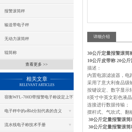
报警滚筒秤
输送带电子秤
详细介绍
无动力滚筒秤
辊筒称
30公斤定量报警滚筒
10公斤皮带称 20公
查看更多 >>
描述：
内置电源滤波器，电
相关文章
采用了意大利食品级
RELEVANT ARTICLES
按键设定、数字显示
宿衡WFL-700D带报警电子称设定上下
8英寸中英文彩色液
连接进行数据传输；
限
电子秤中的e和d分别代表的含义
摆杆式、气吹式、翻
30公斤定量报警滚筒
流水线电子称技术手册
30公斤定量报警滚筒