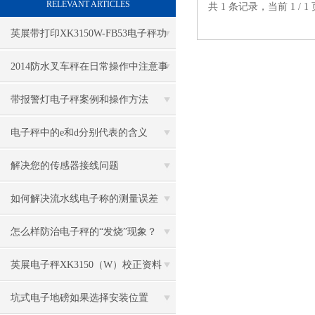
RELEVANT ARTICLES
共 1 条记录，当前 1 /
英展带打印XK3150W-FB53电子秤功
能特点
2014防水叉车秤在日常操作中注意事
项
带报警灯电子秤案例和操作方法
电子秤中的e和d分别代表的含义
解决您的传感器接线问题
如何解决流水线电子称的测量误差
怎么样防治电子秤的“发烧”现象？
英展电子秤XK3150（W）校正资料
坑式电子地磅如果选择安装位置