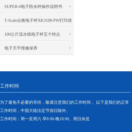
法
SUPER-6电子防水秤操作说明书
T-Scale台衡电子秤XK3108-PW打印仪
表
100公斤流水线电子秤五个特点
电子天平维修保养
工作时间
为了避免不必要的等待，敬请注意我们的工作时间 。以下是我们的正常
工作时间，中国大陆法定节假日除外。
工作时间：周一至周六 早8:00-晚18:00。周日休息