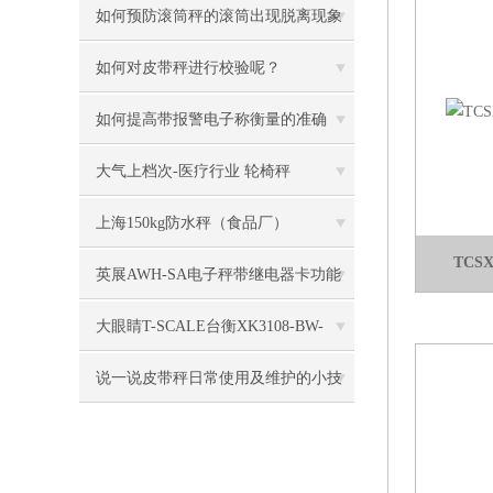
些要求
如何预防滚筒秤的滚筒出现脱离现象
如何对皮带秤进行校验呢？
如何提高带报警电子称衡量的准确
度？
大气上档次-医疗行业 轮椅秤
上海150kg防水秤（食品厂）
TCS
英展AWH-SA电子秤带继电器卡功能
简述
大眼睛T-SCALE台衡XK3108-BW-
150kg电子秤
说一说皮带秤日常使用及维护的小技
巧