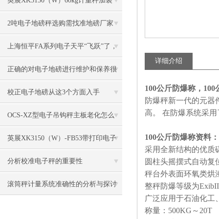
英展XK3150（W）60kg计重秤加装
RS232卡连接电脑
2吨电子地磅秤选购需找准地磅厂家
上海恒平FA系列电子天平“飞跃”了，
详细介绍
新款上市，老款*
正确的对电子地磅进行维护和保养很
100公斤防爆称，1
有必要
校正电子地磅从这3个方面入手
防爆秤新一代的元器
高。 在防爆系统采
OCS-XZ型电子吊钩秤主板老化怎么
100公斤防爆称资料：
办？
英展XK3150（W）-FB53带打印电子
采用全新结构的优质
地磅
分析校准电子秤的重要性
圆柱头摇摆式自动复
秤台外表面环氧类烘
滚筒秤计量系统准确性的分析与探讨​
整秤防爆等级为
ExibI
广泛应用于石油化工
称量：
500KG
～
20T