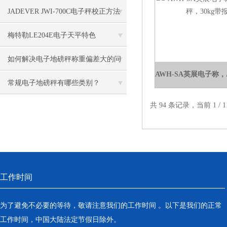
JADEVER JWI-700C电子秤校正方法
梅特勒LE204E电子天平特色
如何解决电子地磅秤称重偏差大的问
题？
常规电子地磅秤有哪些类别？
共 94 条记录，当前 1 /
工作时间
为了避免不必要的等待，敬请注意我们的工作时间 。以下是我们的正常
工作时间，中国大陆法定节假日除外。