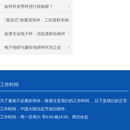
点
如何对皮带秤进行校验呢？
“悬挂式”称重滚筒秤，工控落料非标
电子称
血透专业电子秤，花纹透析轮椅秤
电子地磅与廉价地磅秤区别之处
工作时间
为了避免不必要的等待，敬请注意我们的工作时间 。以下是我们的正常
工作时间，中国大陆法定节假日除外。
工作时间：周一至周六 早8:00-晚18:00。周日休息