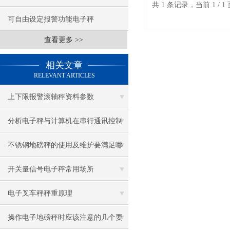
共 1 条记录，当前 1 /
可自由设定报警功能电子秤
查看更多 >>
相关文章
RELEVANT ARTICLES
上下限报警滚轴秤资料参数
分析电子秤与计算机在串行通讯控制
中的运用
不锈钢地磅秤的使用及维护要满足哪
些要求
开关量信号电子秤常用场所
电子叉车秤秤重原理
操作电子地磅秤时应该注意的几个要