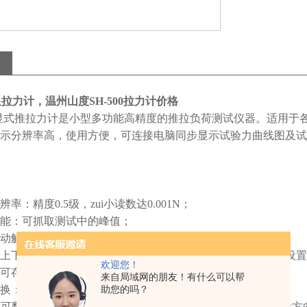
数显拉力计，温州山度SH-500拉力计价格
显式推拉力计是小型多功能高精度的推拉负荷测试仪器。适用于
示分辨率高，使用方便，可连接电脑同步显示试验力曲线图及试
率：精度0.5级，zui小读数达0.001N；
能：可抓取测试中的峰值；
动解除功能：峰值保持时间（1~10秒）自由设定；
上下限偏差值自由设定，红绿指示灯及蜂鸣器自动声光报警设置
欢迎您！
可存储10组测试数据，平均值计算功能；
来自局域网的朋友！有什么可以帮
换：N、kgf、lbf三种单位自动换算；
助您的吗？
屏可翻转显示：按住单位键3秒后放开，可翻转LCD液晶屏显示方