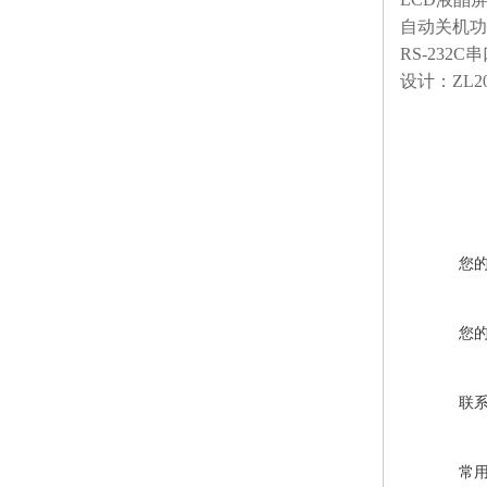
自动关机功
RS-23
设计：ZL200
您
您
联
常