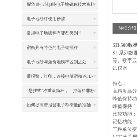
色，黑色可选
耀华1吨|2吨|3吨电子地磅称技术资料
电子地磅秤使用步骤
详细介绍
常规电子地磅秤有哪些类别？
SH-500
宿衡具有特色的电子钢瓶秤-
SH系列数
等。数字显
电子地磅与廉价地磅秤区别之处
试仪器
带报警，打印，连接电脑宿衡WFL-
特点：
3100电子台秤
“悬挂式”称重滚筒秤，工控落料非标
高精度高分辨
峰值保持功
电子称
如何提高带报警电子称衡量的准确
峰值保持自
比较功能：
度？
记忆功能：
三种单位变
LCD液晶