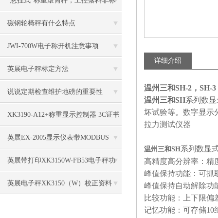
“悬挂式”称重滚筒秤，工控落料非标
电子称
碳钢轮椅秤有什么特点
JWI-700W电子称开机注意事项
详细介绍
英展电子秤标定方法
温州三和SH-2，SH-3，
说说定期检查维护地磅的重要性
温州三和SH
系列数显
坏试验等。数字显示
XK3190-A12+称重显示控制器 3C证书
拉力测试仪器
英展EX-2005显示仪表带MODBUS
系列数显
温州三和SH
RTU 传输格式
英展带打印XK3150W-FB53电子秤功
高精度高分辨率：精度0.
峰值保持功能：可抓
能特点
英展电子秤XK3150（W）校正资料
峰值保持自动解除功能
比较功能：上下限偏
记忆功能：可存储1