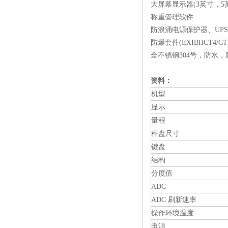
大屏幕显示器(3英寸，5
称重管理软件
防浪涌电源保护器、UP
防爆套件(EXIBIICT4/CT
全不锈钢304号，防水，
资料：
机型
显示
量程
秤盘尺寸
键盘
结构
分度值
ADC
ADC
刷新速率
操作环境温度
电源