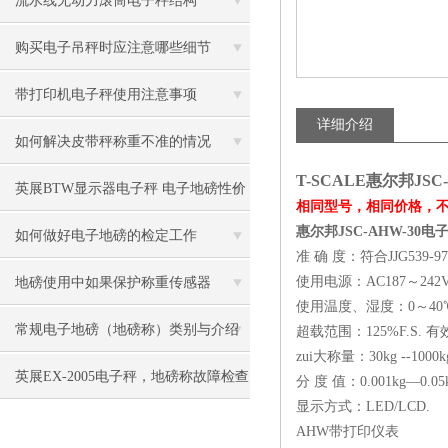
流水线无动力滚筒电子秤结构
购买电子吊秤时应注意哪些细节
带打印机电子秤使用注意事项
详细介绍
如何解决皮带秤称重不准的情况
T-SCALE惠尔邦JSC
英展BTW显示器电子秤 电子地磅性价
相同型号，相同价格，
惠尔邦JSC-AHW-30电
比高
如何做好电子地磅的检定工作
准 确 度：符合JJG539-
使用电源：AC187～242
地磅使用中如果保护称重传感器
使用温度、湿度：0～40℃
常规电子地磅（地磅称）类别与介绍
超载范围：125%F.S. 有
zui大称量：30kg --1000
英展EX-2005电子秤，地磅称故障检查
分 度 值：0.001kg—0.05
显示方式：LED/LCD.
方法
AHW带打印仪表