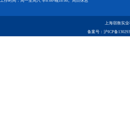
工作时间：周一至周六 早8:00-晚18:00。周日休息
上海宿衡实业
备案号：
沪ICP备130293