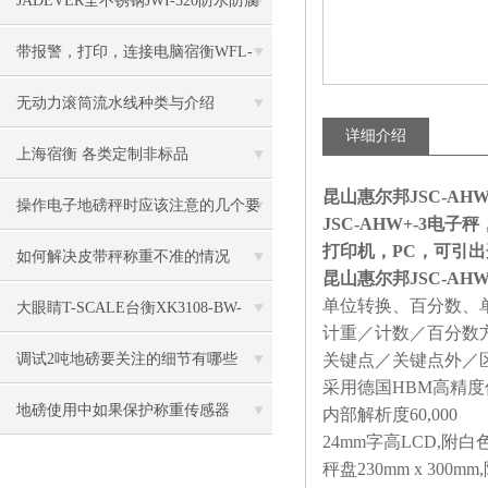
JADEVER全不锈钢JWI-520防水防腐
电子秤特点
带报警，打印，连接电脑宿衡WFL-
3100电子台秤
无动力滚筒流水线种类与介绍
详细介绍
上海宿衡 各类定制非标品
昆山惠尔邦JSC-AHW+
操作电子地磅秤时应该注意的几个要
JSC-AHW+-3电子
打印机，PC，可引
点
如何解决皮带秤称重不准的情况
昆山惠尔邦JSC-AHW
单位转换、百分数、
大眼睛T-SCALE台衡XK3108-BW-
计重／计数／百分数
150kg电子秤
调试2吨地磅要关注的细节有哪些
关键点／关键点外／
采用德国HBM高精度传感
地磅使用中如果保护称重传感器
内部解析度60,000
24mm字高LCD,附
秤盘230mm x 300