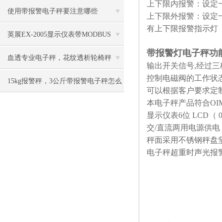
上下限内报警：设定一个
价冲市场
使用带报警电子秤要注意哪些
上下限外报警：设定一个
有上下限报警指示灯
英展EX-2005显示仪表带MODBUS
带报警灯电子秤功
RTU 传输格式
血透专业电子秤，花纹透析轮椅秤
输出开关信号,经过三
控制电磁阀的工作状
15kg报警秤，3公斤带报警电子秤怎么
可以根据客户要求定
本电子秤产品符合OI
保养
显示仪表6位 LCD
交/直流两用电源供
秤面采用不锈钢秤盘
电子秤超重时声光报