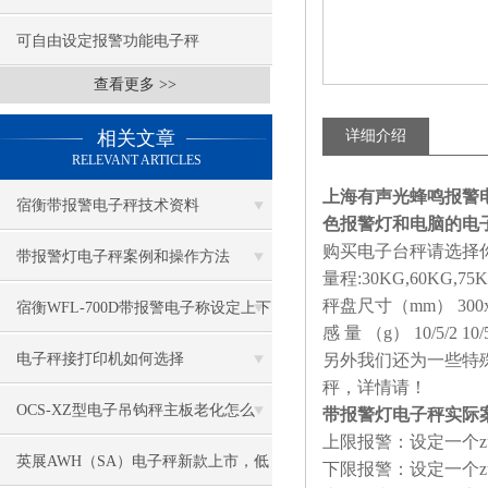
可自由设定报警功能电子秤
查看更多 >>
相关文章
详细介绍
RELEVANT ARTICLES
上海有声光蜂鸣报警
宿衡带报警电子秤技术资料
色报警灯和电脑的电
购买电子台秤请选择
带报警灯电子秤案例和操作方法
量程:30KG,60KG,75
秤盘尺寸（mm） 300x40
宿衡WFL-700D带报警电子称设定上下
感 量 （g） 10/5/2 10/5 
限
电子秤接打印机如何选择
另外我们还为一些特殊
秤，详情请！
OCS-XZ型电子吊钩秤主板老化怎么
带报警灯电子秤实际
上限报警：设定一个z
办？
英展AWH（SA）电子秤新款上市，低
下限报警：设定一个z