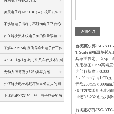
英展电子秤标定方法
英展电子秤XK3150（W）校正资料
不锈钢电子磅秤，不锈钢电子平台称
详细介绍
如何解决流水线电子称的测量误差
台衡惠尔邦JSC-ATC
了解4-20MA电流信号输出电子秤工作
T-Scale台衡惠尔邦
A
具单重设定、采样、
原理
XK31-1吨|2吨|3吨打印叉车秤技术资料
采用德国HBM高精度传感器
内部解析度600,000
无动力滚筒流水线种类与介绍
3 x 20mm字高LCD
如何解决电子地磅秤称重偏差大的问
秤盘230mm x 300m
供电方式采用充电/插
题？
上海规矩XK3150（W）电子秤介绍与
可选RS-232通迅列印
维修
台衡惠尔邦JSC-ATC