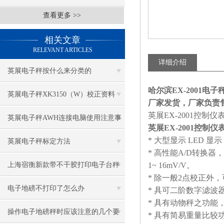
查看更多 >>
相关文章
RELEVANT ARTICLES
详细介绍
英展电子秤按什么来分类的
哈尔滨EX-2001电
英展电子秤XK3150（W）校正资料
厂家发货，厂家负责
英展EX-2001控制仪
英展电子秤AWH连接电脑使用注意事
英展EX-2001控制
* 大型显示 LED 显
项
英展电子秤标定方法
* 高性能A/D转换器，
上海宿衡新款带不干胶打印电子台秤
1~ 16mV/V。
* 除一般2点校正外
特色
电子地磅不打印了怎么办
* 具可二阶数字滤
* 具有动物秤之功能
操作电子地磅秤时应该注意的几个要
* 具有简易重量比较功能 