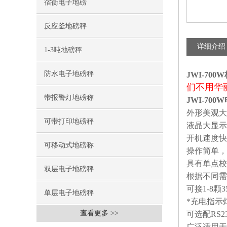
宿衡电子地磅
反应釜地磅秤
详细介绍
1-3吨地磅秤
防水电子地磅秤
JWI-7
们不用华
带报警灯地磅称
JWI-70
外形美观大
可带打印地磅秤
液晶大显示
开机速度快
可移动式地磅称
操作简单，
具有单点校
双层电子地磅秤
根据不同需
可接1-8
单层电子地磅秤
*充电指示
查看更多 >>
可选配RS
广泛适用于