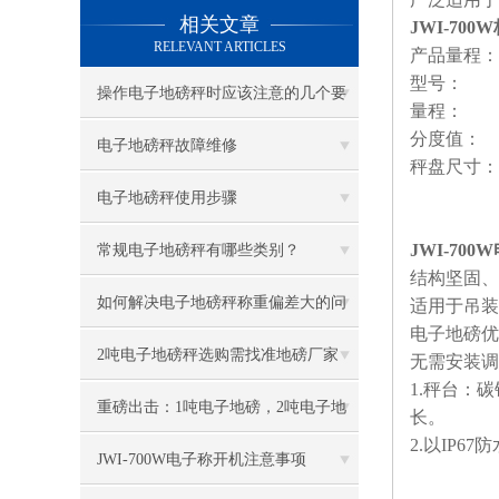
相关文章
JWI-7
RELEVANT ARTICLES
产品量程：
型号： J
操作电子地磅秤时应该注意的几个要
量程： 
分度值： 200
点
电子地磅秤故障维修
秤盘尺寸： 1x
电子地磅秤使用步骤
JWI-70
常规电子地磅秤有哪些类别？
结构坚固、
如何解决电子地磅秤称重偏差大的问
适用于吊
电子地磅
题？
2吨电子地磅秤选购需找准地磅厂家
无需安装
1.秤台：
重磅出击：1吨电子地磅，2吨电子地
长。
2.以IP
磅秤，3吨地磅低价狂甩
JWI-700W电子称开机注意事项