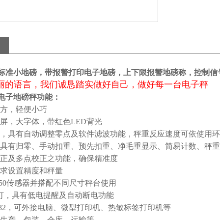
00W标准小地磅，带报警打印电子地磅，上下限报警地磅称，控制
丽的语言，我们诚恳踏实做好自己，做好每一台电子秤
0W电子地磅秤功能：
方，轻便小巧
屏，大字体，带红色LED背光
，具有自动调整零点及软件滤波功能，秤重反应速度可依使用环
具有归零、手动扣重、预先扣重、净毛重显示、简易计数、秤重
正及多点校正之功能，确保精准度
求设置精度和秤量
颗350传感器并搭配不同尺寸秤台使用
灯，具有低电提醒及自动断电功能
232，可外接电脑、微型打印机、热敏标签打印机等
生产、包装、仓库、运输等