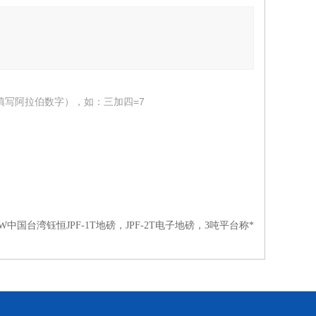
填写阿拉伯数字），如：三加四=7
00W中国台湾钰恒JPF-1T地磅，JPF-2T电子地磅，3吨平台称*