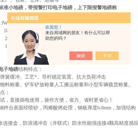
00W标准小地磅，带报警打印电子地磅，上下限报警地磅称
WI-700W电子地磅
欢迎您！
1吨 2吨 3吨 5吨 10吨20吨
来自局域网的朋友！有什么可以帮
g/ 500g/ 1000g
助您的吗？
1mm/1.2x1.2mm /1.5x1.5mm
0W电子地磅
结构特点：
弹簧缓冲、工艺*、导杆稳定装置、抗大负荷冲击
装物料称量、铲车铲放称量人工搬运称量和小型车辆载货称量。
优点：
调试，直接插电使用，操作方便，省力、省时更省心！
碳钢秤台表面经喷砂，丙烯酸烤处理，钢板厚度6-8mm，加强结
67防水连接盒，防浪涌冲击（并联式）防水性能强连接4颗高精度感