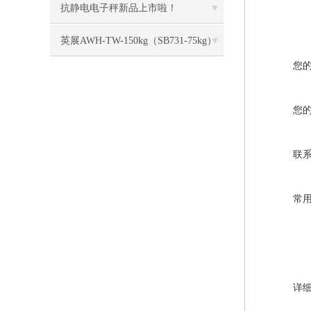
抗静电电子秤新品上市啦！
英展AWH-TW-150kg（SB731-75kg）
您
电子称校正资料
您
联
常
详