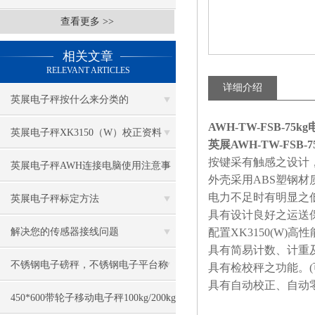
查看更多 >>
相关文章
RELEVANT ARTICLES
详细介绍
英展电子秤按什么来分类的
AWH-TW-FSB-75
英展电子秤XK3150（W）校正资料
英展AWH-TW-FSB-
按键采有触感之设计
英展电子秤AWH连接电脑使用注意事
外壳采用ABS塑钢材
电力不足时有明显之
项
英展电子秤标定方法
具有设计良好之运送
解决您的传感器接线问题
配置XK3150(W)
具有简易计数、计重
不锈钢电子磅秤，不锈钢电子平台称
具有检校秤之功能。(
具有自动校正、自动
450*600带轮子移动电子秤100kg/200kg