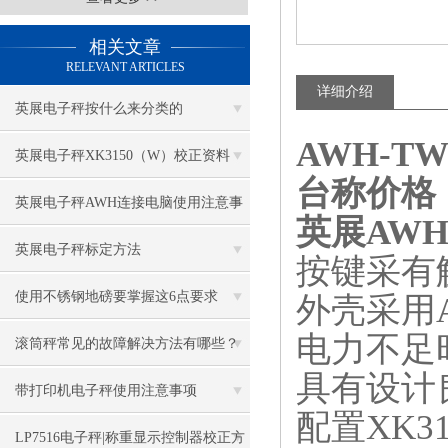
相关文章
RELEVANT ARTICLES
详细介绍
英展电子秤按什么来分类的
AWH-TW
英展电子秤XK3150（W）校正资料
台称价格，
英展电子秤AWH连接电脑使用注意事
英展AWH-
项
英展电子秤标定方法
按键采有
使用不锈钢地磅要掌握这6点要求
外壳采用
电力不足
滚筒秤常见的故障解决方法有哪些？
具有设计
带打印机电子秤使用注意事项
配置XK3
LP7516电子秤|称重显示控制器校正方