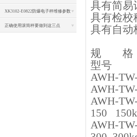
具有简易
法
XK3102-E0822防爆电子秤维修参数
具有检校秤
正确使用滚筒秤要做到这三点
具有自动
规 格
型号
AWH-TW-
AWH-TW-
AWH-TW-
150 150
AWH-TW-
300 300