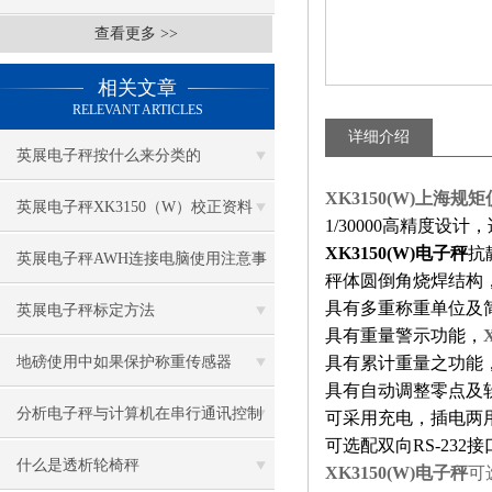
查看更多 >>
相关文章
RELEVANT ARTICLES
详细介绍
英展电子秤按什么来分类的
XK3150(W)上海
英展电子秤XK3150（W）校正资料
1/
30
000高精度设计
XK3150(W)电子秤
抗
英展电子秤AWH连接电脑使用注意事
秤体
圆倒角烧焊结构
具有多重称重单位及
项
英展电子秤标定方法
具有重量警示功能，
地磅使用中如果保护称重传感器
具有累计重量之功能
具有自动调整零点及
分析电子秤与计算机在串行通讯控制
可采用充电，插电两
可选配双向RS-23
中的运用
什么是透析轮椅秤
XK3150(W)电子秤
可