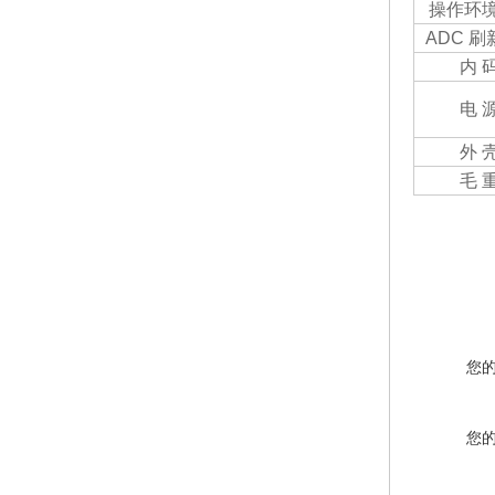
操作环
ADC 
内 
电 
外 
毛 
您
您