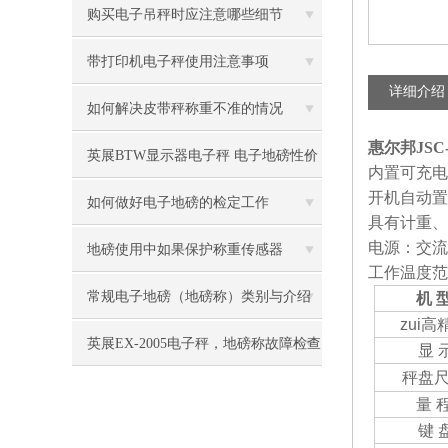
购买电子吊秤时应注意哪些细节
带打印机电子秤使用注意事项
详细介绍
如何解决皮带秤称重不准的情况
惠尔邦JS
英展BTW显示器电子秤 电子地磅性价
内置可充电
开机自动置
比高
如何做好电子地磅的检定工作
具有计重、
电源：交流2
地磅使用中如果保护称重传感器
工作温度范围
常规电子地磅（地磅称）类别与介绍
机 
zui
英展EX-2005电子秤，地磅称故障检查
显 
秤盘
方法
量 
键 