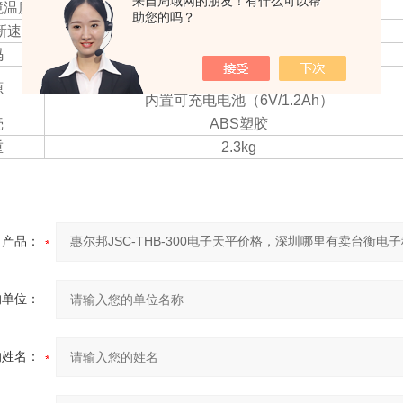
来自局域网的朋友！有什么可以帮
境温度
0
℃
～+40
℃
助您的吗？
刷新速率
≤1/10 秒
码
1,000,000
AC适配器(12V/500mA)
源
内置可充电电池（6V/1.2Ah）
壳
ABS塑胶
重
2.3kg
产品：
的单位：
的姓名：