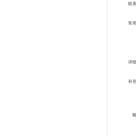
联
常
详
补