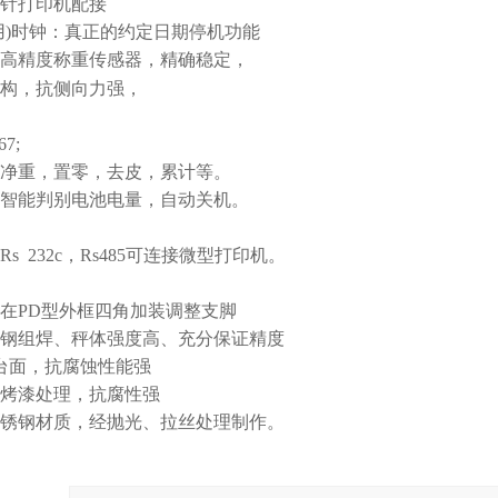
针打印机配接
用
)
时钟：真正的约定日期停机功能
高精度称重传感器，精确稳定，
构，抗侧向力强，
67;
净重，置零，去皮，累计等。
智能判别电池电量，自动关机。
Rs 232c
，
Rs485
可连接微型打印机。
在
PD
型外框四角加装调整支脚
钢组焊、秤体强度高、充分保证精度
台面，抗腐蚀性能强
烤漆处理，抗腐性强
锈钢材质，经抛光、拉丝处理制作。