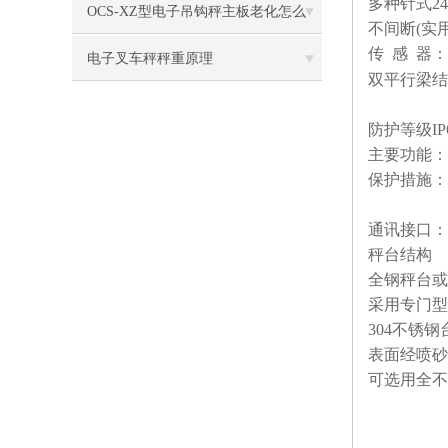
多种针式
24
OCS-XZ型电子吊钩秤主板老化怎么
不间断
(
实
传
感
器：
办？
电子叉车秤秤重原理
双平行梁结
防护等级
IP
主要功能：
保护措施：
通讯接口：
秤台结构
全钢秤台或
采用专门型
304
不锈钢
表面经喷砂
可选用全不