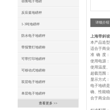
宿衡电子地磅
反应釜地磅秤
详细介绍
1-3吨地磅秤
防水电子地磅秤
上海带斜坡
本产品造型
带报警灯地磅称
适合于商业
准
确
度：
可带打印地磅秤
使用电源：
使用温度、
可移动式地磅称
超载范围：
显示方式：
双层电子地磅秤
电子地磅是
确、性能稳
单层电子地磅秤
合于商业自
查看更多 >>