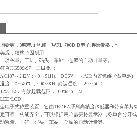
地磅称，3吨电子地磅。WFL-700D-D电子地磅价格，*
美观，结构坚固耐用
自动称量。工矿、码头、车站、仓库的自动计量等。
符合
JJG539-97
中三级要求
AC187
～
242V
；
49
～
51Hz
；
DC6V
；
4AH(
内置免维护蓄电池
)
湿度：
0
～
40℃
；
≤90%RH
储运温度：
-20
～
50℃
125%F.S.
有效超载范围：
100%F.S.+2d
LED/LCD
全电子式称重装置，它由
TEDEA
系列高精度传感器和带有单片
定可靠、功能齐全，可以根据用户需要将显示器与称重台分开或
动称量。工矿、码头、车站、仓库的自动计量等。