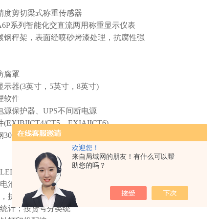
精度剪切梁式称重传感器
A6P
系列智能化交直流两用称重显示仪表
碳钢秤架，表面经喷砂烤漆处理，抗腐性强
防腐罩
显示器
(3
英寸，
5
英寸，
8
英寸
)
理软件
电源保护器、
UPS
不间断电源
件
(EXIBIICT4/CT5
，
EXIAIICT6)
钢
304
号，防水，防腐蚀
欢迎您！
来自局域网的朋友！有什么可以帮
助您的吗？
LED
数码显示，清晰易读，
电池，交直流两用
，抗*力出色
统计；按货号分类统