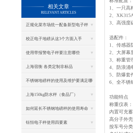
标准配置：
相关文章
1
、一只高
RELEVANT ARTICLES
2
、
XK315
3
、高强度
正规化菜市场统一配备新型电子秤
选配件：
校正电子地磅从这3个方面入手
1
、传感器
2
、大屏幕
使用带报警电子秤要注意哪些
3
、称重管
上海宿衡 各类定制非标品
4
、防浪涌
5
、防爆套
不锈钢地磅秤的使用及维护要满足哪
6
、全不锈
些要求
上海150kg防水秤（食品厂）
功能特点
称重仪表：
如何延长不锈钢地磅秤的使用寿命
内置可充蓄
高分子外壳
钰恒电子秤使用四要素
按车号分类