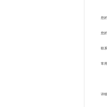
您
您
联
常
详