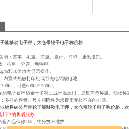
轮子能移动电子秤，太仓带轮子电子称价格
件功能：置零、毛重、净重、累计、打印、通讯接口。
数、检重、分选、动物秤。
kg/lb和10倍放大显示操作。
件：内置式热敏打印机或可充电铅酸电池。
3000e，可选6000d/15000d。
611B系列电子台秤适合于多种工业环境应用，是集简单称重、动
；多样的容量、尺寸和附件为您带来无处不在的方便。
业销售60公斤带轮子能移动电子秤，太仓带轮子电子称价格
，欢
以下*的售后服务
：
所售产品保修5年，终身技术维护
本公司产品过程中如出现技术问题，我公司负责技术问题，并进