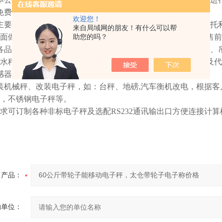
免费送货上门、免费代用户计量、检定、校正服务
欢迎您！
主要代理工业的电子衡器品牌为上海英展，常州宏力，梅特勒托
来自局域网的朋友！有什么可以帮
面做到上海市内8小时（售前/售中/售后）上海市外24小时（售前
助您的吗？
各品牌各类型的电子秤（桌秤、台秤、克重秤，天平、叉车秤、
水秤，防爆秤，防腐蚀秤，缓冲秤，钢瓶秤，称重模块等）及代
感器、电池、转换电源及显示器等配件的更换。
装机械秤、改装电子秤，如：台秤、地磅,汽车衡机改电，根据
，不锈钢电子秤等。
求可订制各种非标电子秤及选配RS232通讯输出口方便连接计
产品：
的单位：