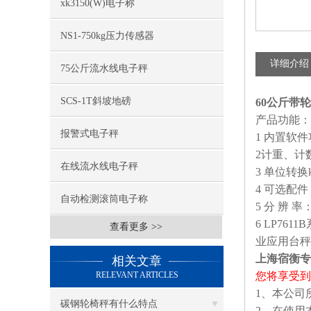
xk3150(W)电子称
NS1-750kg压力传感器
详细介绍
75公斤流水线电子秤
SCS-1T斜坡地磅
60公斤带
产品功能：
报警式电子秤
1 内置软
2计重、计
在线流水线电子秤
3 单位转换
4 可选配
自动检测滚筒电子称
5 分 辨 率：
6 LP7
查看更多 >>
业应用台秤
上海宿衡专
相关文章
RELEVANT ARTICLES
您将享受到
1、本公司
碳钢轮椅秤有什么特点
2、在使用