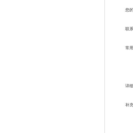
您
联
常
详
补