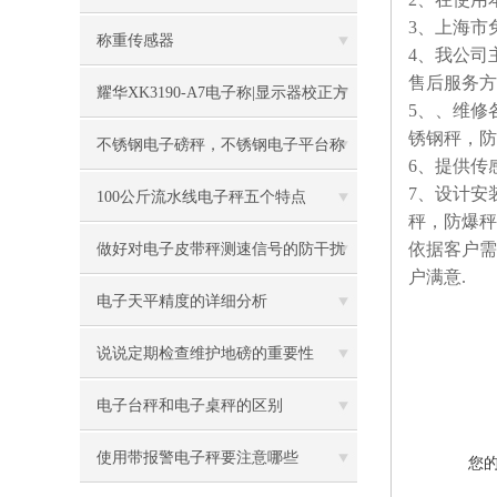
3、上海市
称重传感器
4、我公司
售后服务方
耀华XK3190-A7电子称|显示器校正方
5、、维修
锈钢秤，防
法
不锈钢电子磅秤，不锈钢电子平台称
6、提供传
7、设计安
100公斤流水线电子秤五个特点
秤，防爆秤
依据客户需
做好对电子皮带秤测速信号的防干扰
户满意.
工作
电子天平精度的详细分析
说说定期检查维护地磅的重要性
电子台秤和电子桌秤的区别
使用带报警电子秤要注意哪些
您